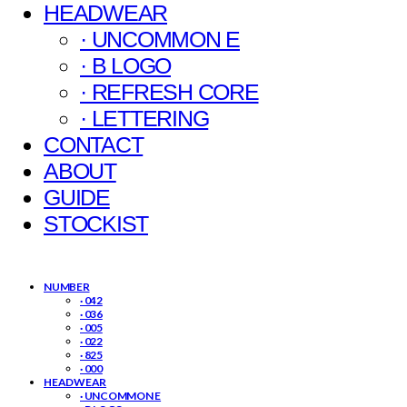
HEADWEAR
· UNCOMMON E
· B LOGO
· REFRESH CORE
· LETTERING
CONTACT
ABOUT
GUIDE
STOCKIST
NUMBER
· 042
· 036
· 005
· 022
· 825
· 000
HEADWEAR
· UNCOMMON E