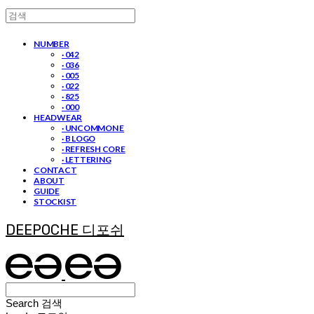
NUMBER
· 042
· 036
· 005
· 022
· 825
· 000
HEADWEAR
· UNCOMMON E
· B LOGO
· REFRESH CORE
· LETTERING
CONTACT
ABOUT
GUIDE
STOCKIST
DEEPOCHE 디포쉬
Search
검색