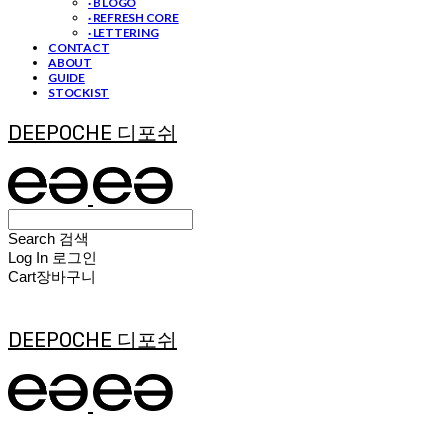
· B LOGO
· REFRESH CORE
· LETTERING
CONTACT
ABOUT
GUIDE
STOCKIST
DEEPOCHE 디포쉬
Search
검색
Log In
로그인
Cart
장바구니
DEEPOCHE 디포쉬