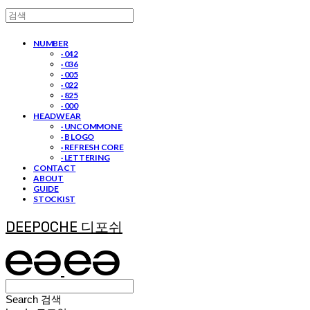
NUMBER
· 042
· 036
· 005
· 022
· 825
· 000
HEADWEAR
· UNCOMMON E
· B LOGO
· REFRESH CORE
· LETTERING
CONTACT
ABOUT
GUIDE
STOCKIST
DEEPOCHE 디포쉬
Search
검색