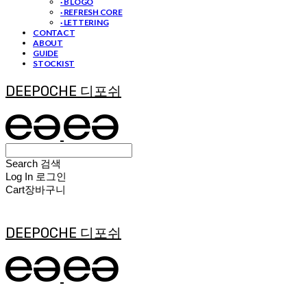
· B LOGO
· REFRESH CORE
· LETTERING
CONTACT
ABOUT
GUIDE
STOCKIST
DEEPOCHE 디포쉬
Search
검색
Log In
로그인
Cart
장바구니
DEEPOCHE 디포쉬