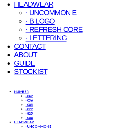
HEADWEAR
· UNCOMMON E
· B LOGO
· REFRESH CORE
· LETTERING
CONTACT
ABOUT
GUIDE
STOCKIST
NUMBER
· 042
· 036
· 005
· 022
· 825
· 000
HEADWEAR
· UNCOMMON E