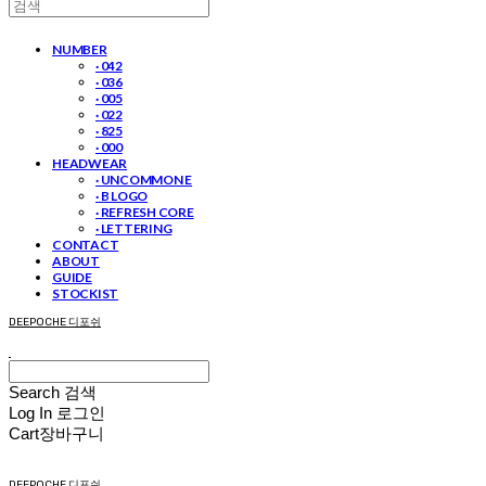
NUMBER
· 042
· 036
· 005
· 022
· 825
· 000
HEADWEAR
· UNCOMMON E
· B LOGO
· REFRESH CORE
· LETTERING
CONTACT
ABOUT
GUIDE
STOCKIST
DEEPOCHE 디포쉬
Search
검색
Log In
로그인
Cart
장바구니
DEEPOCHE 디포쉬