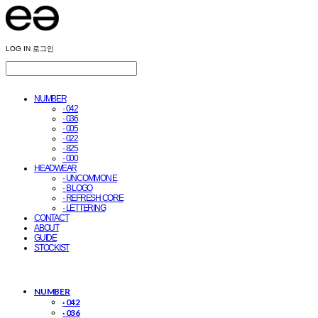
LOG IN
로그인
NUMBER
· 042
· 036
· 005
· 022
· 825
· 000
HEADWEAR
· UNCOMMON E
· B LOGO
· REFRESH CORE
· LETTERING
CONTACT
ABOUT
GUIDE
STOCKIST
NUMBER
· 042
· 036