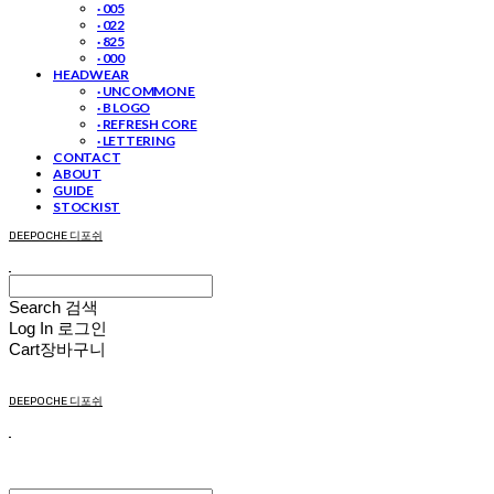
· 005
· 022
· 825
· 000
HEADWEAR
· UNCOMMON E
· B LOGO
· REFRESH CORE
· LETTERING
CONTACT
ABOUT
GUIDE
STOCKIST
DEEPOCHE 디포쉬
Search
검색
Log In
로그인
Cart
장바구니
DEEPOCHE 디포쉬