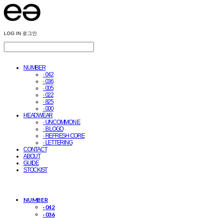
LOG IN
로그인
NUMBER
· 042
· 036
· 005
· 022
· 825
· 000
HEADWEAR
· UNCOMMON E
· B LOGO
· REFRESH CORE
· LETTERING
CONTACT
ABOUT
GUIDE
STOCKIST
NUMBER
· 042
· 036