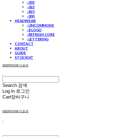
· 005
· 022
· 825
· 000
HEADWEAR
· UNCOMMON E
· B LOGO
· REFRESH CORE
· LETTERING
CONTACT
ABOUT
GUIDE
STOCKIST
DEEPOCHE 디포쉬
Search
검색
Log In
로그인
Cart
장바구니
DEEPOCHE 디포쉬