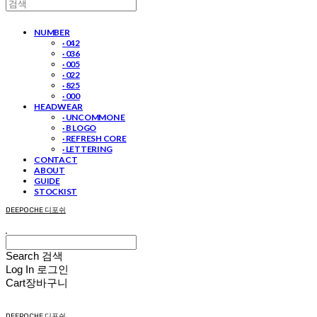
NUMBER
· 042
· 036
· 005
· 022
· 825
· 000
HEADWEAR
· UNCOMMON E
· B LOGO
· REFRESH CORE
· LETTERING
CONTACT
ABOUT
GUIDE
STOCKIST
DEEPOCHE 디포쉬
Search
검색
Log In
로그인
Cart
장바구니
DEEPOCHE 디포쉬