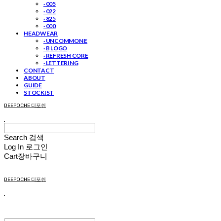
· 005
· 022
· 825
· 000
HEADWEAR
· UNCOMMON E
· B LOGO
· REFRESH CORE
· LETTERING
CONTACT
ABOUT
GUIDE
STOCKIST
DEEPOCHE 디포쉬
Search
검색
Log In
로그인
Cart
장바구니
DEEPOCHE 디포쉬