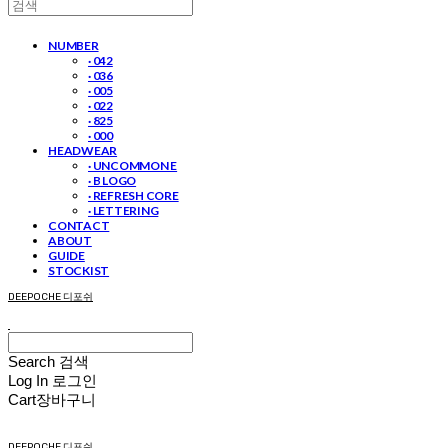
NUMBER
· 042
· 036
· 005
· 022
· 825
· 000
HEADWEAR
· UNCOMMON E
· B LOGO
· REFRESH CORE
· LETTERING
CONTACT
ABOUT
GUIDE
STOCKIST
DEEPOCHE 디포쉬
Search
검색
Log In
로그인
Cart
장바구니
DEEPOCHE 디포쉬