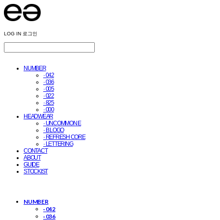
LOG IN
로그인
NUMBER
· 042
· 036
· 005
· 022
· 825
· 000
HEADWEAR
· UNCOMMON E
· B LOGO
· REFRESH CORE
· LETTERING
CONTACT
ABOUT
GUIDE
STOCKIST
NUMBER
· 042
· 036