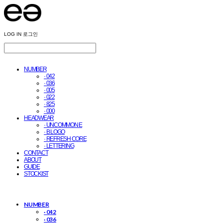
LOG IN
로그인
NUMBER
· 042
· 036
· 005
· 022
· 825
· 000
HEADWEAR
· UNCOMMON E
· B LOGO
· REFRESH CORE
· LETTERING
CONTACT
ABOUT
GUIDE
STOCKIST
NUMBER
· 042
· 036