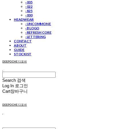
· 005
· 022
· 825
· 000
HEADWEAR
· UNCOMMON E
· B LOGO
· REFRESH CORE
· LETTERING
CONTACT
ABOUT
GUIDE
STOCKIST
DEEPOCHE 디포쉬
Search
검색
Log In
로그인
Cart
장바구니
DEEPOCHE 디포쉬