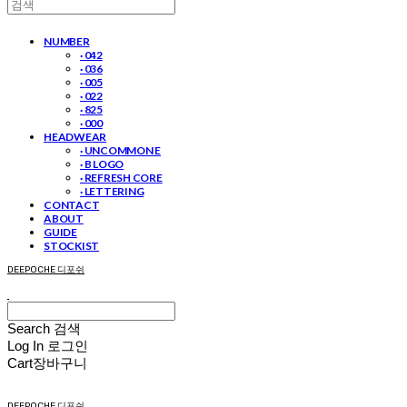
NUMBER
· 042
· 036
· 005
· 022
· 825
· 000
HEADWEAR
· UNCOMMON E
· B LOGO
· REFRESH CORE
· LETTERING
CONTACT
ABOUT
GUIDE
STOCKIST
DEEPOCHE 디포쉬
Search
검색
Log In
로그인
Cart
장바구니
DEEPOCHE 디포쉬