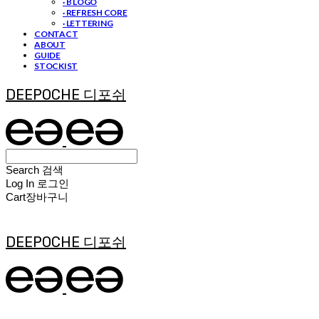
· B LOGO
· REFRESH CORE
· LETTERING
CONTACT
ABOUT
GUIDE
STOCKIST
DEEPOCHE 디포쉬
Search
검색
Log In
로그인
Cart
장바구니
DEEPOCHE 디포쉬