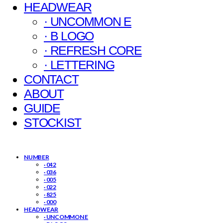
HEADWEAR
· UNCOMMON E
· B LOGO
· REFRESH CORE
· LETTERING
CONTACT
ABOUT
GUIDE
STOCKIST
NUMBER
· 042
· 036
· 005
· 022
· 825
· 000
HEADWEAR
· UNCOMMON E