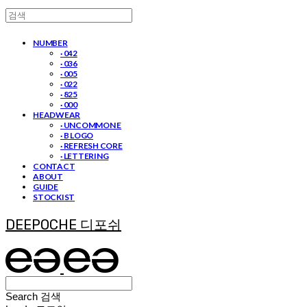
NUMBER
· 042
· 036
· 005
· 022
· 825
· 000
HEADWEAR
· UNCOMMON E
· B LOGO
· REFRESH CORE
· LETTERING
CONTACT
ABOUT
GUIDE
STOCKIST
DEEPOCHE 디포쉬
Search
검색