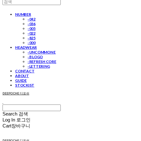
NUMBER
· 042
· 036
· 005
· 022
· 825
· 000
HEADWEAR
· UNCOMMON E
· B LOGO
· REFRESH CORE
· LETTERING
CONTACT
ABOUT
GUIDE
STOCKIST
DEEPOCHE 디포쉬
Search
검색
Log In
로그인
Cart
장바구니
DEEPOCHE 디포쉬