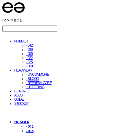
LOG IN
로그인
NUMBER
· 042
· 036
· 005
· 022
· 825
· 000
HEADWEAR
· UNCOMMON E
· B LOGO
· REFRESH CORE
· LETTERING
CONTACT
ABOUT
GUIDE
STOCKIST
NUMBER
· 042
· 036