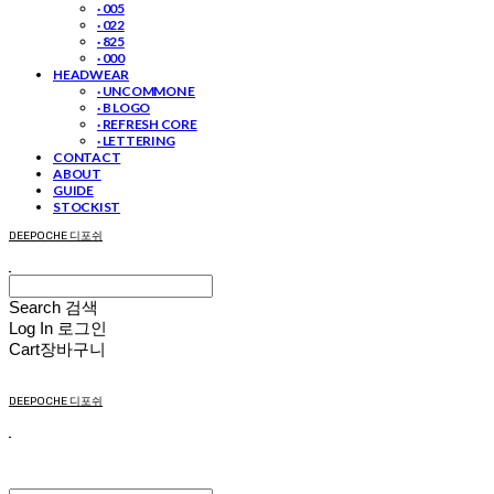
· 005
· 022
· 825
· 000
HEADWEAR
· UNCOMMON E
· B LOGO
· REFRESH CORE
· LETTERING
CONTACT
ABOUT
GUIDE
STOCKIST
DEEPOCHE 디포쉬
Search
검색
Log In
로그인
Cart
장바구니
DEEPOCHE 디포쉬