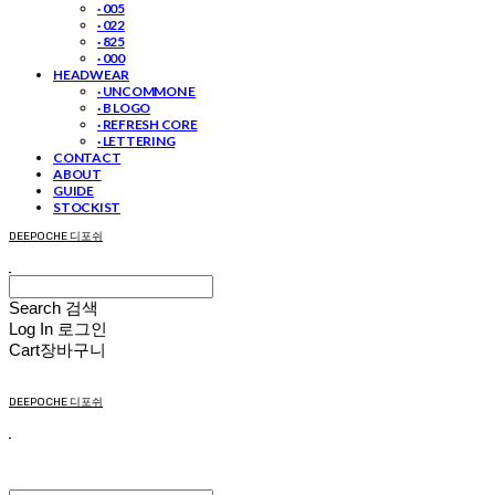
· 005
· 022
· 825
· 000
HEADWEAR
· UNCOMMON E
· B LOGO
· REFRESH CORE
· LETTERING
CONTACT
ABOUT
GUIDE
STOCKIST
DEEPOCHE 디포쉬
Search
검색
Log In
로그인
Cart
장바구니
DEEPOCHE 디포쉬