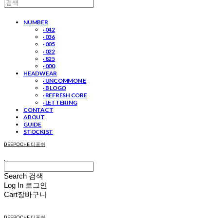
NUMBER
· 042
· 036
· 005
· 022
· 825
· 000
HEADWEAR
· UNCOMMON E
· B LOGO
· REFRESH CORE
· LETTERING
CONTACT
ABOUT
GUIDE
STOCKIST
DEEPOCHE 디포쉬
Search
검색
Log In
로그인
Cart
장바구니
DEEPOCHE 디포쉬