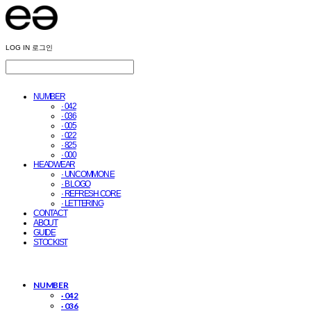
LOG IN
로그인
NUMBER
· 042
· 036
· 005
· 022
· 825
· 000
HEADWEAR
· UNCOMMON E
· B LOGO
· REFRESH CORE
· LETTERING
CONTACT
ABOUT
GUIDE
STOCKIST
NUMBER
· 042
· 036