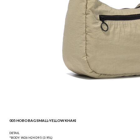
005 HOBO BAG SMALL-YELLOW KHAKI
DETAIL
*BODY: W26 H24 D9.5 (3.95L)