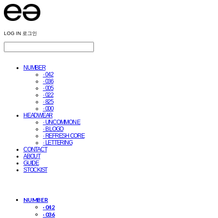
LOG IN
로그인
NUMBER
· 042
· 036
· 005
· 022
· 825
· 000
HEADWEAR
· UNCOMMON E
· B LOGO
· REFRESH CORE
· LETTERING
CONTACT
ABOUT
GUIDE
STOCKIST
NUMBER
· 042
· 036