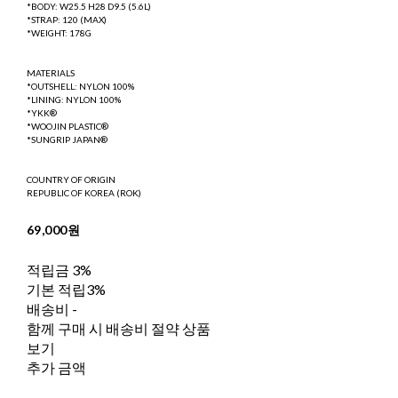
*BODY: W25.5 H28 D9.5 (5.6L)
*STRAP: 120 (MAX)
*WEIGHT: 178G
MATERIALS
*OUTSHELL: NYLON 100%
*LINING: NYLON 100%
*YKK®
*WOOJIN PLASTIC®
*SUNGRIP JAPAN®
COUNTRY OF ORIGIN
REPUBLIC OF KOREA (ROK)
69,000원
적립금
3%
기본 적립
3%
배송비
-
함께 구매 시 배송비 절약 상품
보기
추가 금액