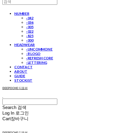
NUMBER
· 042
· 036
· 005
· 022
· 825
· 000
HEADWEAR
· UNCOMMON E
· B LOGO
· REFRESH CORE
· LETTERING
CONTACT
ABOUT
GUIDE
STOCKIST
DEEPOCHE 디포쉬
Search
검색
Log In
로그인
Cart
장바구니
DEEPOCHE 디포쉬