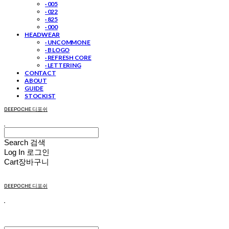
· 005
· 022
· 825
· 000
HEADWEAR
· UNCOMMON E
· B LOGO
· REFRESH CORE
· LETTERING
CONTACT
ABOUT
GUIDE
STOCKIST
DEEPOCHE 디포쉬
Search
검색
Log In
로그인
Cart
장바구니
DEEPOCHE 디포쉬