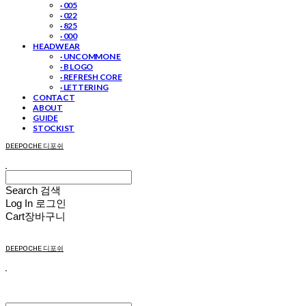
· 005
· 022
· 825
· 000
HEADWEAR
· UNCOMMON E
· B LOGO
· REFRESH CORE
· LETTERING
CONTACT
ABOUT
GUIDE
STOCKIST
DEEPOCHE 디포쉬
Search
검색
Log In
로그인
Cart
장바구니
DEEPOCHE 디포쉬