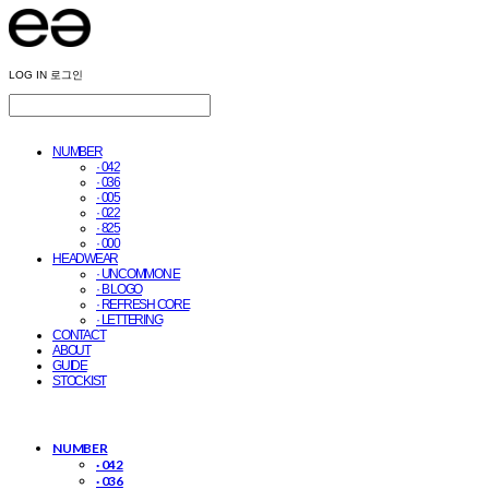
LOG IN
로그인
NUMBER
· 042
· 036
· 005
· 022
· 825
· 000
HEADWEAR
· UNCOMMON E
· B LOGO
· REFRESH CORE
· LETTERING
CONTACT
ABOUT
GUIDE
STOCKIST
NUMBER
· 042
· 036