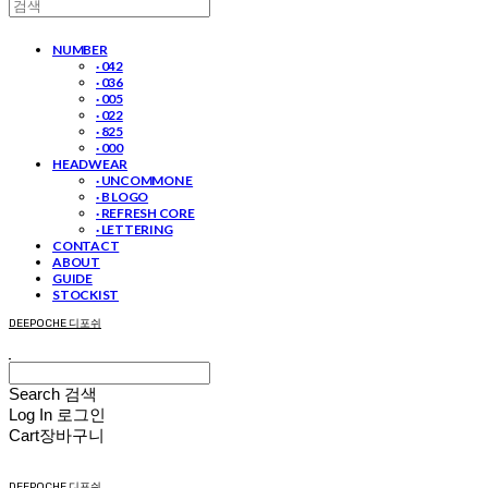
NUMBER
· 042
· 036
· 005
· 022
· 825
· 000
HEADWEAR
· UNCOMMON E
· B LOGO
· REFRESH CORE
· LETTERING
CONTACT
ABOUT
GUIDE
STOCKIST
DEEPOCHE 디포쉬
Search
검색
Log In
로그인
Cart
장바구니
DEEPOCHE 디포쉬