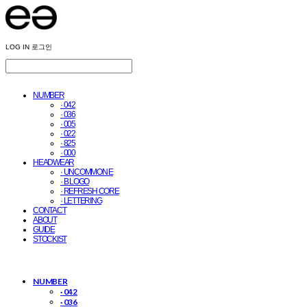
LOG IN
로그인
NUMBER
· 042
· 036
· 005
· 022
· 825
· 000
HEADWEAR
· UNCOMMON E
· B LOGO
· REFRESH CORE
· LETTERING
CONTACT
ABOUT
GUIDE
STOCKIST
NUMBER
· 042
· 036