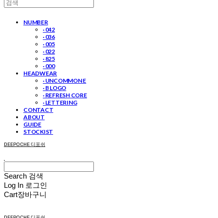
NUMBER
· 042
· 036
· 005
· 022
· 825
· 000
HEADWEAR
· UNCOMMON E
· B LOGO
· REFRESH CORE
· LETTERING
CONTACT
ABOUT
GUIDE
STOCKIST
DEEPOCHE 디포쉬
Search
검색
Log In
로그인
Cart
장바구니
DEEPOCHE 디포쉬