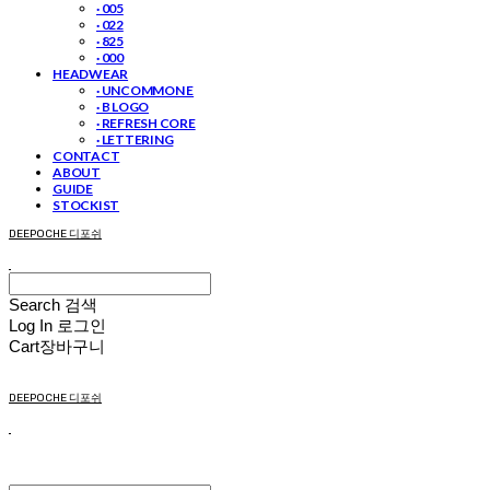
· 005
· 022
· 825
· 000
HEADWEAR
· UNCOMMON E
· B LOGO
· REFRESH CORE
· LETTERING
CONTACT
ABOUT
GUIDE
STOCKIST
DEEPOCHE 디포쉬
Search
검색
Log In
로그인
Cart
장바구니
DEEPOCHE 디포쉬