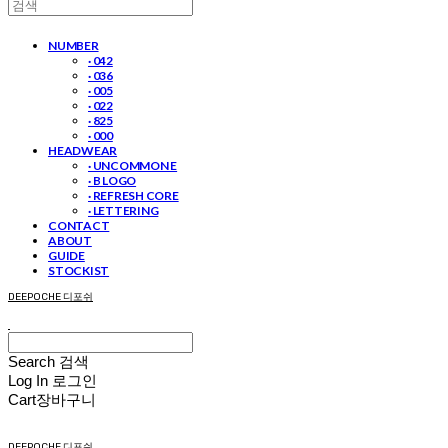
NUMBER
· 042
· 036
· 005
· 022
· 825
· 000
HEADWEAR
· UNCOMMON E
· B LOGO
· REFRESH CORE
· LETTERING
CONTACT
ABOUT
GUIDE
STOCKIST
DEEPOCHE 디포쉬
Search
검색
Log In
로그인
Cart
장바구니
DEEPOCHE 디포쉬