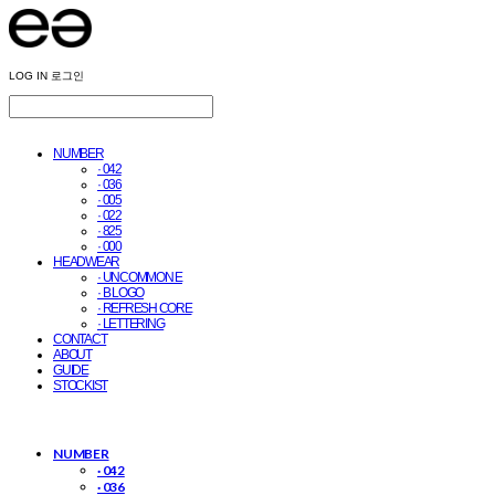
LOG IN
로그인
NUMBER
· 042
· 036
· 005
· 022
· 825
· 000
HEADWEAR
· UNCOMMON E
· B LOGO
· REFRESH CORE
· LETTERING
CONTACT
ABOUT
GUIDE
STOCKIST
NUMBER
· 042
· 036