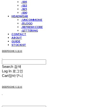
· 005
· 022
· 825
· 000
HEADWEAR
· UNCOMMON E
· B LOGO
· REFRESH CORE
· LETTERING
CONTACT
ABOUT
GUIDE
STOCKIST
DEEPOCHE 디포쉬
Search
검색
Log In
로그인
Cart
장바구니
DEEPOCHE 디포쉬