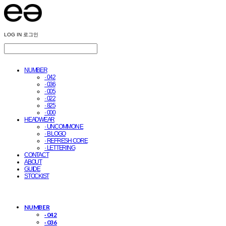
LOG IN
로그인
NUMBER
· 042
· 036
· 005
· 022
· 825
· 000
HEADWEAR
· UNCOMMON E
· B LOGO
· REFRESH CORE
· LETTERING
CONTACT
ABOUT
GUIDE
STOCKIST
NUMBER
· 042
· 036