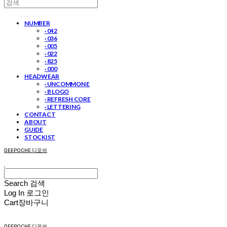
NUMBER
· 042
· 036
· 005
· 022
· 825
· 000
HEADWEAR
· UNCOMMON E
· B LOGO
· REFRESH CORE
· LETTERING
CONTACT
ABOUT
GUIDE
STOCKIST
DEEPOCHE 디포쉬
Search
검색
Log In
로그인
Cart
장바구니
DEEPOCHE 디포쉬