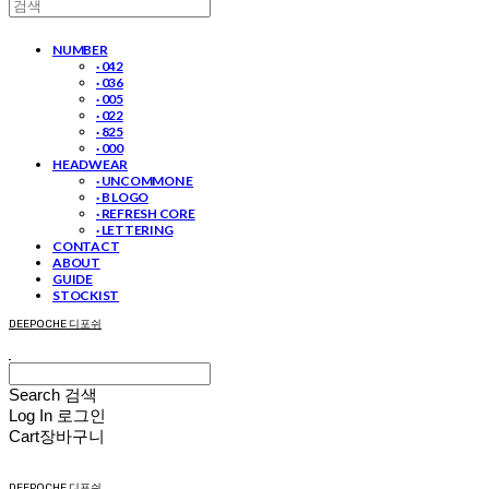
NUMBER
· 042
· 036
· 005
· 022
· 825
· 000
HEADWEAR
· UNCOMMON E
· B LOGO
· REFRESH CORE
· LETTERING
CONTACT
ABOUT
GUIDE
STOCKIST
DEEPOCHE 디포쉬
Search
검색
Log In
로그인
Cart
장바구니
DEEPOCHE 디포쉬