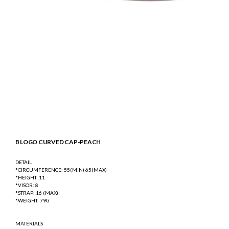
B LOGO CURVED CAP-PEACH
DETAIL
*CIRCUMFERENCE: 55(MIN) 65(MAX)
*HEIGHT: 11
*VISOR: 8
*STRAP: 16 (MAX)
*WEIGHT: 79G
MATERIALS