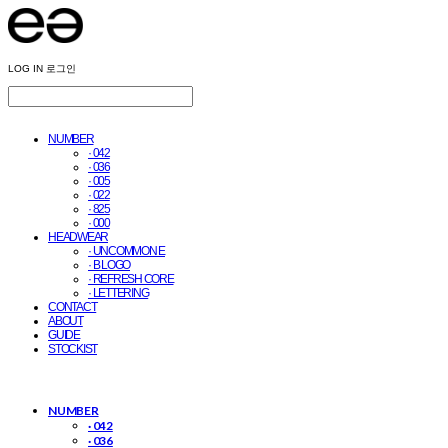
LOG IN
로그인
NUMBER
· 042
· 036
· 005
· 022
· 825
· 000
HEADWEAR
· UNCOMMON E
· B LOGO
· REFRESH CORE
· LETTERING
CONTACT
ABOUT
GUIDE
STOCKIST
NUMBER
· 042
· 036