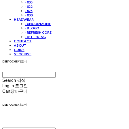
· 005
· 022
· 825
· 000
HEADWEAR
· UNCOMMON E
· B LOGO
· REFRESH CORE
· LETTERING
CONTACT
ABOUT
GUIDE
STOCKIST
DEEPOCHE 디포쉬
Search
검색
Log In
로그인
Cart
장바구니
DEEPOCHE 디포쉬