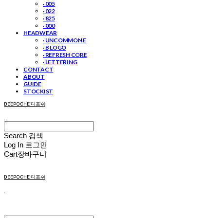
· 005
· 022
· 825
· 000
HEADWEAR
· UNCOMMON E
· B LOGO
· REFRESH CORE
· LETTERING
CONTACT
ABOUT
GUIDE
STOCKIST
DEEPOCHE 디포쉬
Search
검색
Log In
로그인
Cart
장바구니
DEEPOCHE 디포쉬