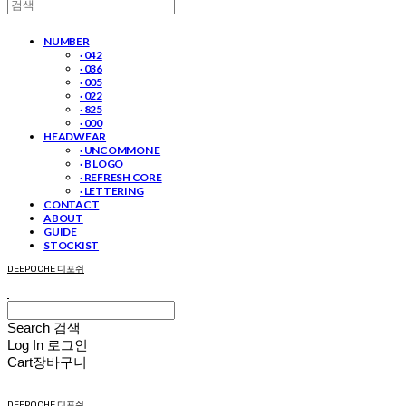
NUMBER
· 042
· 036
· 005
· 022
· 825
· 000
HEADWEAR
· UNCOMMON E
· B LOGO
· REFRESH CORE
· LETTERING
CONTACT
ABOUT
GUIDE
STOCKIST
DEEPOCHE 디포쉬
Search
검색
Log In
로그인
Cart
장바구니
DEEPOCHE 디포쉬