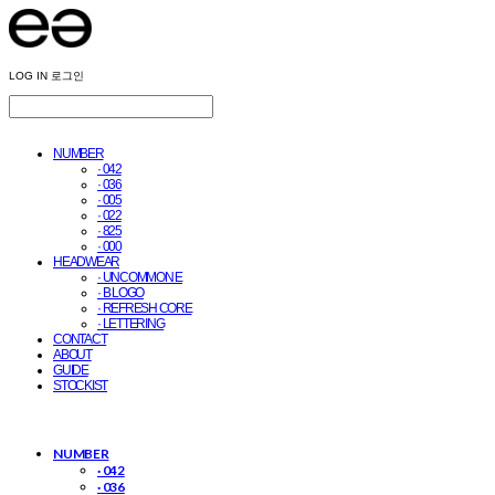
LOG IN
로그인
NUMBER
· 042
· 036
· 005
· 022
· 825
· 000
HEADWEAR
· UNCOMMON E
· B LOGO
· REFRESH CORE
· LETTERING
CONTACT
ABOUT
GUIDE
STOCKIST
NUMBER
· 042
· 036