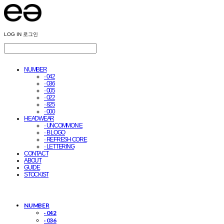
LOG IN
로그인
NUMBER
· 042
· 036
· 005
· 022
· 825
· 000
HEADWEAR
· UNCOMMON E
· B LOGO
· REFRESH CORE
· LETTERING
CONTACT
ABOUT
GUIDE
STOCKIST
NUMBER
· 042
· 036