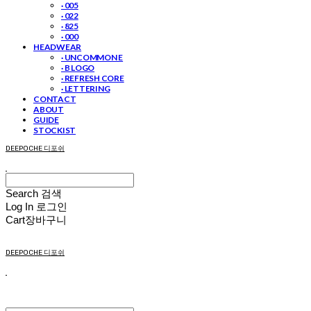
· 005
· 022
· 825
· 000
HEADWEAR
· UNCOMMON E
· B LOGO
· REFRESH CORE
· LETTERING
CONTACT
ABOUT
GUIDE
STOCKIST
DEEPOCHE 디포쉬
Search
검색
Log In
로그인
Cart
장바구니
DEEPOCHE 디포쉬