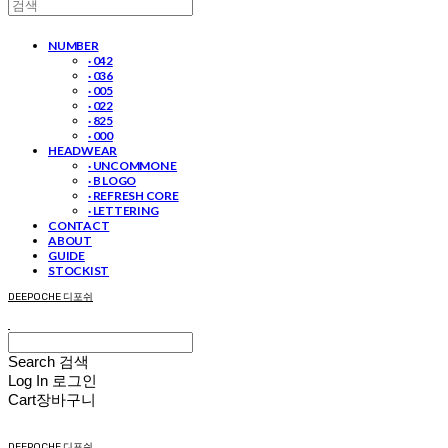
NUMBER
· 042
· 036
· 005
· 022
· 825
· 000
HEADWEAR
· UNCOMMON E
· B LOGO
· REFRESH CORE
· LETTERING
CONTACT
ABOUT
GUIDE
STOCKIST
DEEPOCHE 디포쉬
Search
검색
Log In
로그인
Cart
장바구니
DEEPOCHE 디포쉬