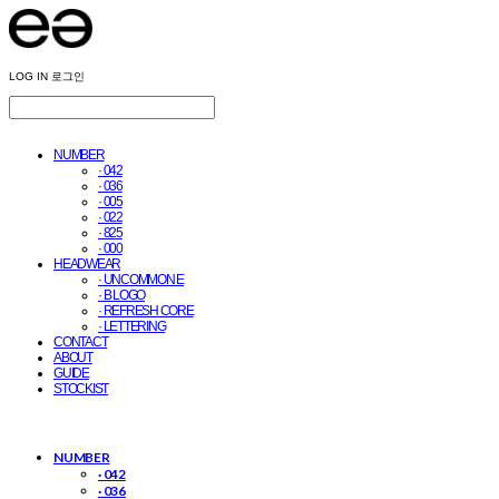
LOG IN
로그인
NUMBER
· 042
· 036
· 005
· 022
· 825
· 000
HEADWEAR
· UNCOMMON E
· B LOGO
· REFRESH CORE
· LETTERING
CONTACT
ABOUT
GUIDE
STOCKIST
NUMBER
· 042
· 036