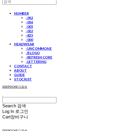
NUMBER
· 042
· 036
· 005
· 022
· 825
· 000
HEADWEAR
· UNCOMMON E
· B LOGO
· REFRESH CORE
· LETTERING
CONTACT
ABOUT
GUIDE
STOCKIST
DEEPOCHE 디포쉬
Search
검색
Log In
로그인
Cart
장바구니
DEEPOCHE 디포쉬