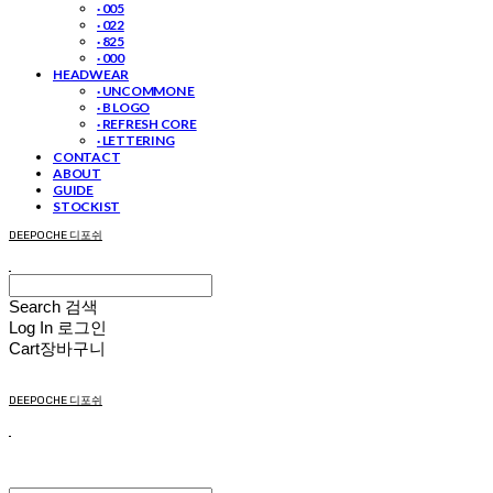
· 005
· 022
· 825
· 000
HEADWEAR
· UNCOMMON E
· B LOGO
· REFRESH CORE
· LETTERING
CONTACT
ABOUT
GUIDE
STOCKIST
DEEPOCHE 디포쉬
Search
검색
Log In
로그인
Cart
장바구니
DEEPOCHE 디포쉬