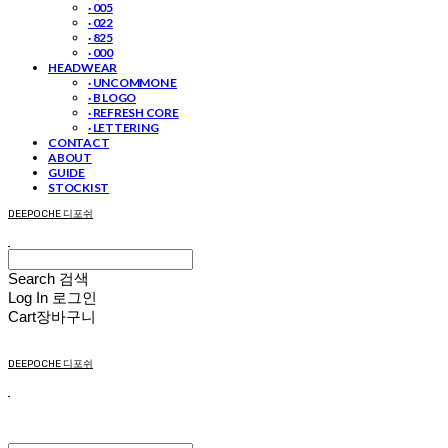
· 005
· 022
· 825
· 000
HEADWEAR
· UNCOMMON E
· B LOGO
· REFRESH CORE
· LETTERING
CONTACT
ABOUT
GUIDE
STOCKIST
DEEPOCHE 디포쉬
Search
검색
Log In
로그인
Cart
장바구니
DEEPOCHE 디포쉬