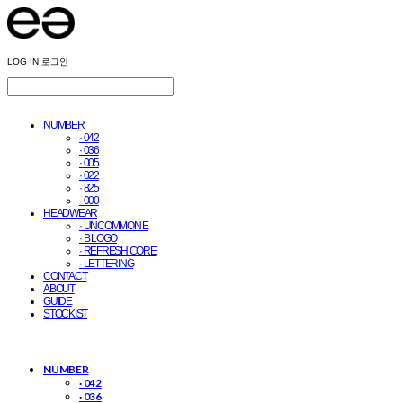
LOG IN
로그인
NUMBER
· 042
· 036
· 005
· 022
· 825
· 000
HEADWEAR
· UNCOMMON E
· B LOGO
· REFRESH CORE
· LETTERING
CONTACT
ABOUT
GUIDE
STOCKIST
NUMBER
· 042
· 036