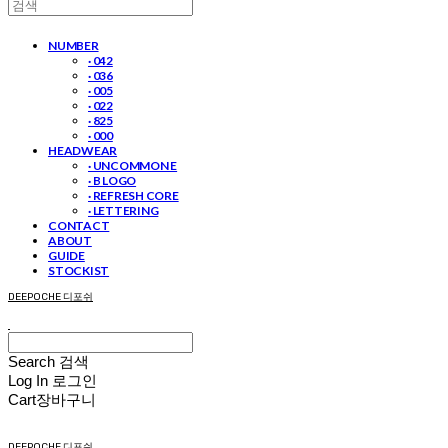
NUMBER
· 042
· 036
· 005
· 022
· 825
· 000
HEADWEAR
· UNCOMMON E
· B LOGO
· REFRESH CORE
· LETTERING
CONTACT
ABOUT
GUIDE
STOCKIST
DEEPOCHE 디포쉬
Search
검색
Log In
로그인
Cart
장바구니
DEEPOCHE 디포쉬