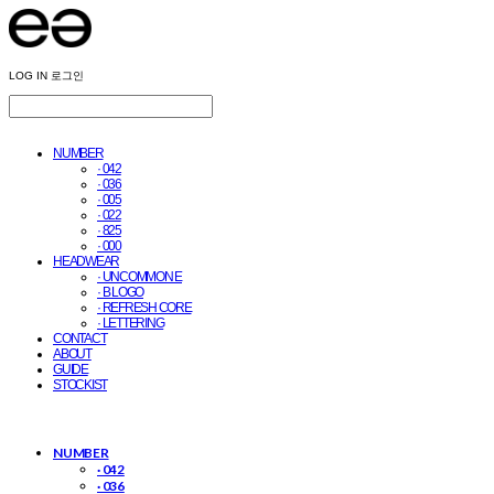
LOG IN
로그인
NUMBER
· 042
· 036
· 005
· 022
· 825
· 000
HEADWEAR
· UNCOMMON E
· B LOGO
· REFRESH CORE
· LETTERING
CONTACT
ABOUT
GUIDE
STOCKIST
NUMBER
· 042
· 036