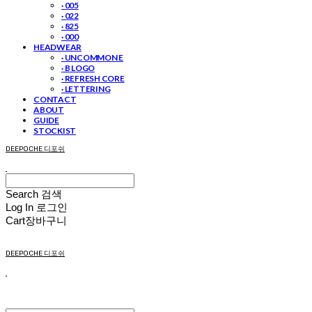
· 005
· 022
· 825
· 000
HEADWEAR
· UNCOMMON E
· B LOGO
· REFRESH CORE
· LETTERING
CONTACT
ABOUT
GUIDE
STOCKIST
DEEPOCHE 디포쉬
Search
검색
Log In
로그인
Cart
장바구니
DEEPOCHE 디포쉬