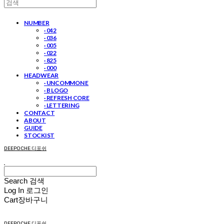
NUMBER
· 042
· 036
· 005
· 022
· 825
· 000
HEADWEAR
· UNCOMMON E
· B LOGO
· REFRESH CORE
· LETTERING
CONTACT
ABOUT
GUIDE
STOCKIST
DEEPOCHE 디포쉬
Search
검색
Log In
로그인
Cart
장바구니
DEEPOCHE 디포쉬