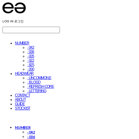
LOG IN
로그인
NUMBER
· 042
· 036
· 005
· 022
· 825
· 000
HEADWEAR
· UNCOMMON E
· B LOGO
· REFRESH CORE
· LETTERING
CONTACT
ABOUT
GUIDE
STOCKIST
NUMBER
· 042
· 036