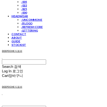
· 005
· 022
· 825
· 000
HEADWEAR
· UNCOMMON E
· B LOGO
· REFRESH CORE
· LETTERING
CONTACT
ABOUT
GUIDE
STOCKIST
DEEPOCHE 디포쉬
Search
검색
Log In
로그인
Cart
장바구니
DEEPOCHE 디포쉬