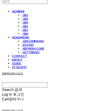
NUMBER
· 042
· 036
· 005
· 022
· 825
· 000
HEADWEAR
· UNCOMMON E
· B LOGO
· REFRESH CORE
· LETTERING
CONTACT
ABOUT
GUIDE
STOCKIST
DEEPOCHE 디포쉬
Search
검색
Log In
로그인
Cart
장바구니
DEEPOCHE 디포쉬