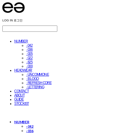
LOG IN
로그인
NUMBER
· 042
· 036
· 005
· 022
· 825
· 000
HEADWEAR
· UNCOMMON E
· B LOGO
· REFRESH CORE
· LETTERING
CONTACT
ABOUT
GUIDE
STOCKIST
NUMBER
· 042
· 036