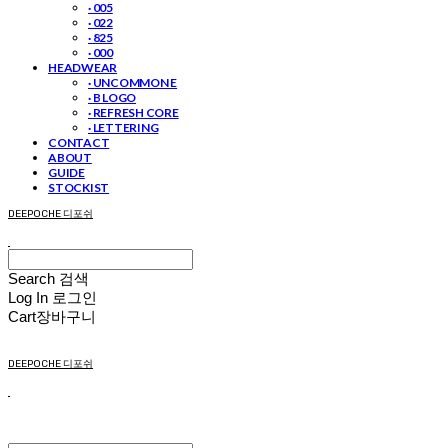
· 005
· 022
· 825
· 000
HEADWEAR
· UNCOMMON E
· B LOGO
· REFRESH CORE
· LETTERING
CONTACT
ABOUT
GUIDE
STOCKIST
DEEPOCHE 디포쉬
Search
검색
Log In
로그인
Cart
장바구니
DEEPOCHE 디포쉬