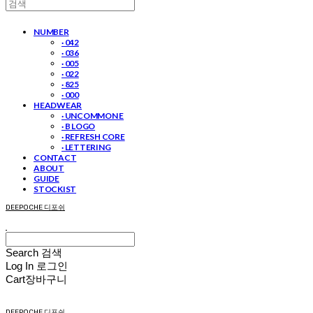
NUMBER
· 042
· 036
· 005
· 022
· 825
· 000
HEADWEAR
· UNCOMMON E
· B LOGO
· REFRESH CORE
· LETTERING
CONTACT
ABOUT
GUIDE
STOCKIST
DEEPOCHE 디포쉬
Search
검색
Log In
로그인
Cart
장바구니
DEEPOCHE 디포쉬