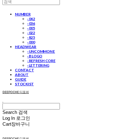
NUMBER
· 042
· 036
· 005
· 022
· 825
· 000
HEADWEAR
· UNCOMMON E
· B LOGO
· REFRESH CORE
· LETTERING
CONTACT
ABOUT
GUIDE
STOCKIST
DEEPOCHE 디포쉬
Search
검색
Log In
로그인
Cart
장바구니
DEEPOCHE 디포쉬