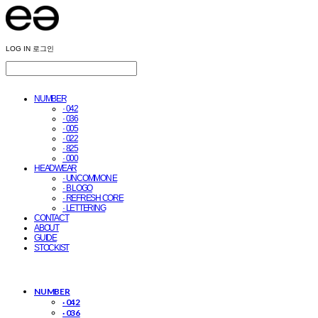
LOG IN
로그인
NUMBER
· 042
· 036
· 005
· 022
· 825
· 000
HEADWEAR
· UNCOMMON E
· B LOGO
· REFRESH CORE
· LETTERING
CONTACT
ABOUT
GUIDE
STOCKIST
NUMBER
· 042
· 036