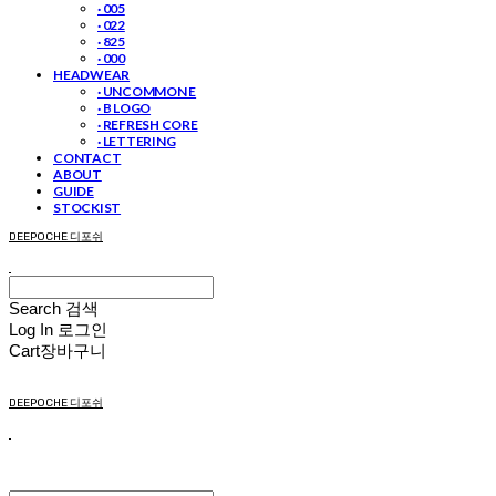
· 005
· 022
· 825
· 000
HEADWEAR
· UNCOMMON E
· B LOGO
· REFRESH CORE
· LETTERING
CONTACT
ABOUT
GUIDE
STOCKIST
DEEPOCHE 디포쉬
Search
검색
Log In
로그인
Cart
장바구니
DEEPOCHE 디포쉬