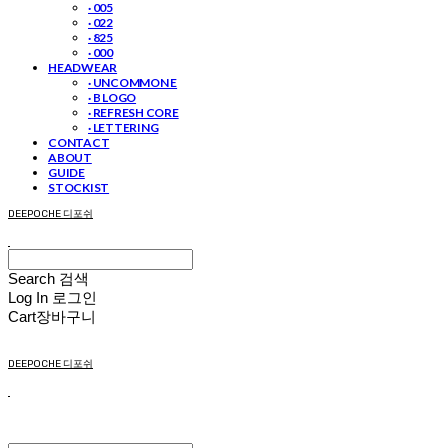
· 005
· 022
· 825
· 000
HEADWEAR
· UNCOMMON E
· B LOGO
· REFRESH CORE
· LETTERING
CONTACT
ABOUT
GUIDE
STOCKIST
DEEPOCHE 디포쉬
Search
검색
Log In
로그인
Cart
장바구니
DEEPOCHE 디포쉬