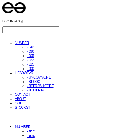
LOG IN
로그인
NUMBER
· 042
· 036
· 005
· 022
· 825
· 000
HEADWEAR
· UNCOMMON E
· B LOGO
· REFRESH CORE
· LETTERING
CONTACT
ABOUT
GUIDE
STOCKIST
NUMBER
· 042
· 036