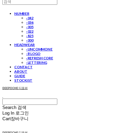
NUMBER
· 042
· 036
· 005
· 022
· 825
· 000
HEADWEAR
· UNCOMMON E
· B LOGO
· REFRESH CORE
· LETTERING
CONTACT
ABOUT
GUIDE
STOCKIST
DEEPOCHE 디포쉬
Search
검색
Log In
로그인
Cart
장바구니
DEEPOCHE 디포쉬