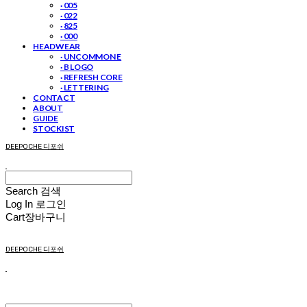
· 005
· 022
· 825
· 000
HEADWEAR
· UNCOMMON E
· B LOGO
· REFRESH CORE
· LETTERING
CONTACT
ABOUT
GUIDE
STOCKIST
DEEPOCHE 디포쉬
Search
검색
Log In
로그인
Cart
장바구니
DEEPOCHE 디포쉬