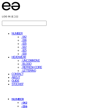
LOG IN
로그인
NUMBER
· 042
· 036
· 005
· 022
· 825
· 000
HEADWEAR
· UNCOMMON E
· B LOGO
· REFRESH CORE
· LETTERING
CONTACT
ABOUT
GUIDE
STOCKIST
NUMBER
· 042
· 036