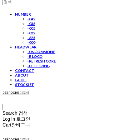
NUMBER
· 042
· 036
· 005
· 022
· 825
· 000
HEADWEAR
· UNCOMMON E
· B LOGO
· REFRESH CORE
· LETTERING
CONTACT
ABOUT
GUIDE
STOCKIST
DEEPOCHE 디포쉬
Search
검색
Log In
로그인
Cart
장바구니
DEEPOCHE 디포쉬