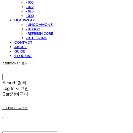
· 005
· 022
· 825
· 000
HEADWEAR
· UNCOMMON E
· B LOGO
· REFRESH CORE
· LETTERING
CONTACT
ABOUT
GUIDE
STOCKIST
DEEPOCHE 디포쉬
Search
검색
Log In
로그인
Cart
장바구니
DEEPOCHE 디포쉬