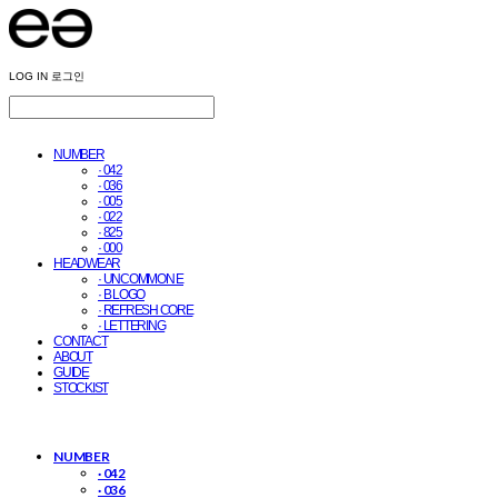
LOG IN
로그인
NUMBER
· 042
· 036
· 005
· 022
· 825
· 000
HEADWEAR
· UNCOMMON E
· B LOGO
· REFRESH CORE
· LETTERING
CONTACT
ABOUT
GUIDE
STOCKIST
NUMBER
· 042
· 036