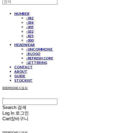
NUMBER
· 042
· 036
· 005
· 022
· 825
· 000
HEADWEAR
· UNCOMMON E
· B LOGO
· REFRESH CORE
· LETTERING
CONTACT
ABOUT
GUIDE
STOCKIST
DEEPOCHE 디포쉬
Search
검색
Log In
로그인
Cart
장바구니
DEEPOCHE 디포쉬