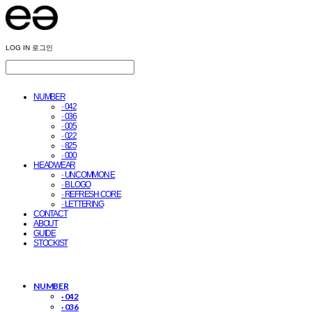
LOG IN
로그인
NUMBER
· 042
· 036
· 005
· 022
· 825
· 000
HEADWEAR
· UNCOMMON E
· B LOGO
· REFRESH CORE
· LETTERING
CONTACT
ABOUT
GUIDE
STOCKIST
NUMBER
· 042
· 036