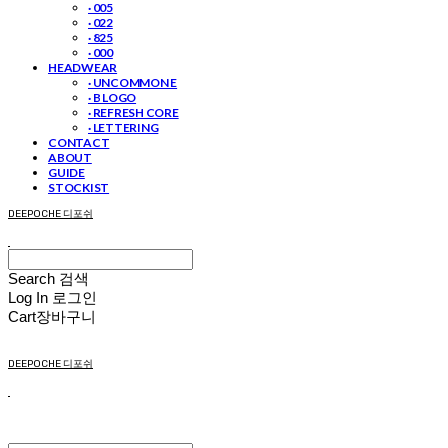
· 005
· 022
· 825
· 000
HEADWEAR
· UNCOMMON E
· B LOGO
· REFRESH CORE
· LETTERING
CONTACT
ABOUT
GUIDE
STOCKIST
DEEPOCHE 디포쉬
Search
검색
Log In
로그인
Cart
장바구니
DEEPOCHE 디포쉬