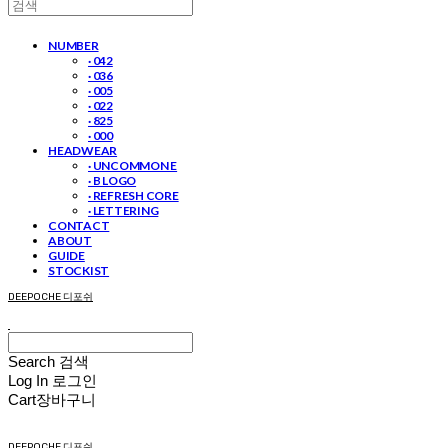
NUMBER
· 042
· 036
· 005
· 022
· 825
· 000
HEADWEAR
· UNCOMMON E
· B LOGO
· REFRESH CORE
· LETTERING
CONTACT
ABOUT
GUIDE
STOCKIST
DEEPOCHE 디포쉬
Search
검색
Log In
로그인
Cart
장바구니
DEEPOCHE 디포쉬