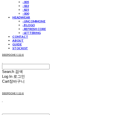
· 005
· 022
· 825
· 000
HEADWEAR
· UNCOMMON E
· B LOGO
· REFRESH CORE
· LETTERING
CONTACT
ABOUT
GUIDE
STOCKIST
DEEPOCHE 디포쉬
Search
검색
Log In
로그인
Cart
장바구니
DEEPOCHE 디포쉬