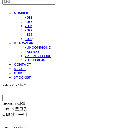
NUMBER
· 042
· 036
· 005
· 022
· 825
· 000
HEADWEAR
· UNCOMMON E
· B LOGO
· REFRESH CORE
· LETTERING
CONTACT
ABOUT
GUIDE
STOCKIST
DEEPOCHE 디포쉬
Search
검색
Log In
로그인
Cart
장바구니
DEEPOCHE 디포쉬