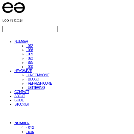
LOG IN
로그인
NUMBER
· 042
· 036
· 005
· 022
· 825
· 000
HEADWEAR
· UNCOMMON E
· B LOGO
· REFRESH CORE
· LETTERING
CONTACT
ABOUT
GUIDE
STOCKIST
NUMBER
· 042
· 036