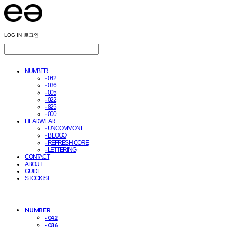
LOG IN
로그인
NUMBER
· 042
· 036
· 005
· 022
· 825
· 000
HEADWEAR
· UNCOMMON E
· B LOGO
· REFRESH CORE
· LETTERING
CONTACT
ABOUT
GUIDE
STOCKIST
NUMBER
· 042
· 036