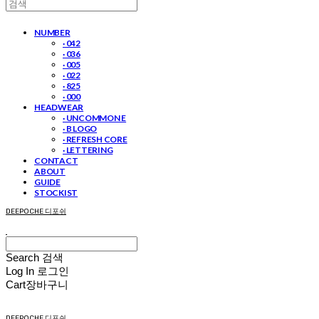
NUMBER
· 042
· 036
· 005
· 022
· 825
· 000
HEADWEAR
· UNCOMMON E
· B LOGO
· REFRESH CORE
· LETTERING
CONTACT
ABOUT
GUIDE
STOCKIST
DEEPOCHE 디포쉬
Search
검색
Log In
로그인
Cart
장바구니
DEEPOCHE 디포쉬