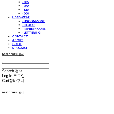
· 005
· 022
· 825
· 000
HEADWEAR
· UNCOMMON E
· B LOGO
· REFRESH CORE
· LETTERING
CONTACT
ABOUT
GUIDE
STOCKIST
DEEPOCHE 디포쉬
Search
검색
Log In
로그인
Cart
장바구니
DEEPOCHE 디포쉬