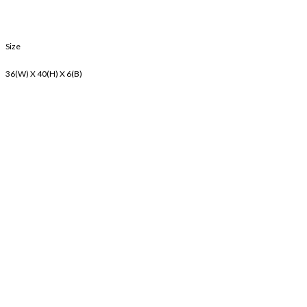
Size
36(W) X 40(H) X 6(B)