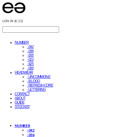
LOG IN
로그인
NUMBER
· 042
· 036
· 005
· 022
· 825
· 000
HEADWEAR
· UNCOMMON E
· B LOGO
· REFRESH CORE
· LETTERING
CONTACT
ABOUT
GUIDE
STOCKIST
NUMBER
· 042
· 036