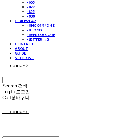
· 005
· 022
· 825
· 000
HEADWEAR
· UNCOMMON E
· B LOGO
· REFRESH CORE
· LETTERING
CONTACT
ABOUT
GUIDE
STOCKIST
DEEPOCHE 디포쉬
Search
검색
Log In
로그인
Cart
장바구니
DEEPOCHE 디포쉬