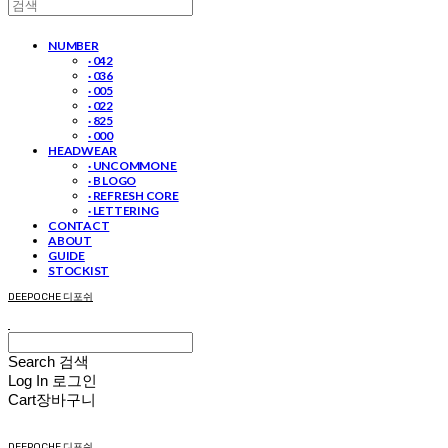
NUMBER
· 042
· 036
· 005
· 022
· 825
· 000
HEADWEAR
· UNCOMMON E
· B LOGO
· REFRESH CORE
· LETTERING
CONTACT
ABOUT
GUIDE
STOCKIST
DEEPOCHE 디포쉬
Search
검색
Log In
로그인
Cart
장바구니
DEEPOCHE 디포쉬