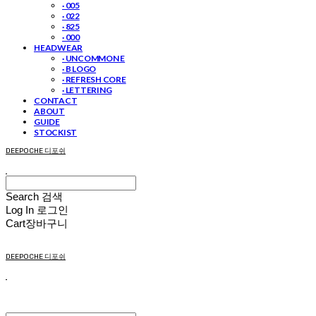
· 005
· 022
· 825
· 000
HEADWEAR
· UNCOMMON E
· B LOGO
· REFRESH CORE
· LETTERING
CONTACT
ABOUT
GUIDE
STOCKIST
DEEPOCHE 디포쉬
Search
검색
Log In
로그인
Cart
장바구니
DEEPOCHE 디포쉬