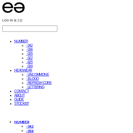
LOG IN
로그인
NUMBER
· 042
· 036
· 005
· 022
· 825
· 000
HEADWEAR
· UNCOMMON E
· B LOGO
· REFRESH CORE
· LETTERING
CONTACT
ABOUT
GUIDE
STOCKIST
NUMBER
· 042
· 036