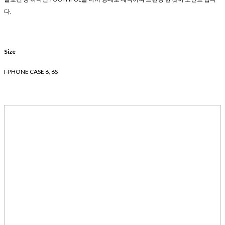
다.
Size
I-PHONE CASE 6, 6S