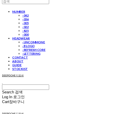
NUMBER
· 042
· 036
· 005
· 022
· 825
· 000
HEADWEAR
· UNCOMMON E
· B LOGO
· REFRESH CORE
· LETTERING
CONTACT
ABOUT
GUIDE
STOCKIST
DEEPOCHE 디포쉬
Search
검색
Log In
로그인
Cart
장바구니
DEEPOCHE 디포쉬