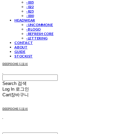
· 005
· 022
· 825
· 000
HEADWEAR
· UNCOMMON E
· B LOGO
· REFRESH CORE
· LETTERING
CONTACT
ABOUT
GUIDE
STOCKIST
DEEPOCHE 디포쉬
Search
검색
Log In
로그인
Cart
장바구니
DEEPOCHE 디포쉬