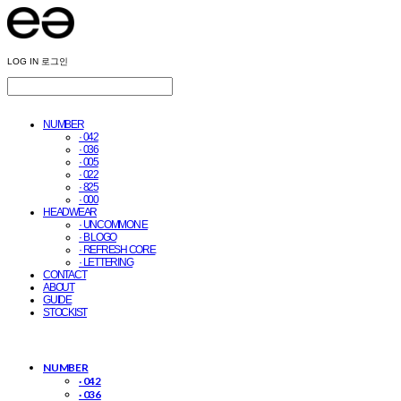
LOG IN
로그인
NUMBER
· 042
· 036
· 005
· 022
· 825
· 000
HEADWEAR
· UNCOMMON E
· B LOGO
· REFRESH CORE
· LETTERING
CONTACT
ABOUT
GUIDE
STOCKIST
NUMBER
· 042
· 036