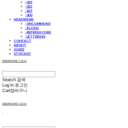
· 005
· 022
· 825
· 000
HEADWEAR
· UNCOMMON E
· B LOGO
· REFRESH CORE
· LETTERING
CONTACT
ABOUT
GUIDE
STOCKIST
DEEPOCHE 디포쉬
Search
검색
Log In
로그인
Cart
장바구니
DEEPOCHE 디포쉬