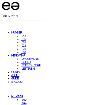
LOG IN
로그인
NUMBER
· 042
· 036
· 005
· 022
· 825
· 000
HEADWEAR
· UNCOMMON E
· B LOGO
· REFRESH CORE
· LETTERING
CONTACT
ABOUT
GUIDE
STOCKIST
NUMBER
· 042
· 036