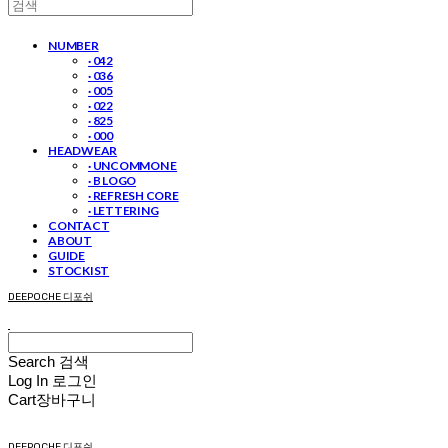
NUMBER
· 042
· 036
· 005
· 022
· 825
· 000
HEADWEAR
· UNCOMMON E
· B LOGO
· REFRESH CORE
· LETTERING
CONTACT
ABOUT
GUIDE
STOCKIST
DEEPOCHE 디포쉬
Search
검색
Log In
로그인
Cart
장바구니
DEEPOCHE 디포쉬