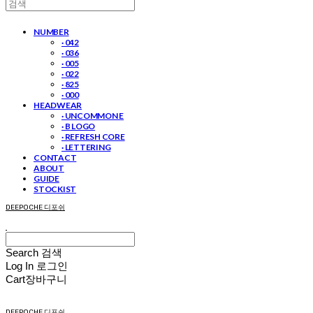
NUMBER
· 042
· 036
· 005
· 022
· 825
· 000
HEADWEAR
· UNCOMMON E
· B LOGO
· REFRESH CORE
· LETTERING
CONTACT
ABOUT
GUIDE
STOCKIST
DEEPOCHE 디포쉬
Search
검색
Log In
로그인
Cart
장바구니
DEEPOCHE 디포쉬