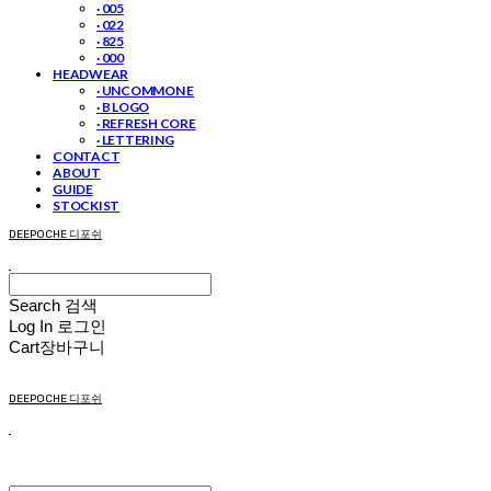
· 005
· 022
· 825
· 000
HEADWEAR
· UNCOMMON E
· B LOGO
· REFRESH CORE
· LETTERING
CONTACT
ABOUT
GUIDE
STOCKIST
DEEPOCHE 디포쉬
Search
검색
Log In
로그인
Cart
장바구니
DEEPOCHE 디포쉬