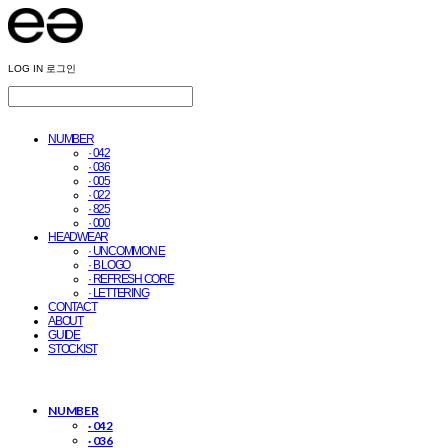
LOG IN
로그인
NUMBER
· 042
· 036
· 005
· 022
· 825
· 000
HEADWEAR
· UNCOMMON E
· B LOGO
· REFRESH CORE
· LETTERING
CONTACT
ABOUT
GUIDE
STOCKIST
NUMBER
· 042
· 036