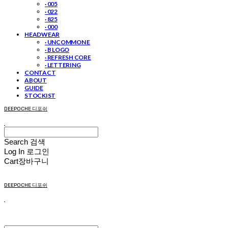
· 005
· 022
· 825
· 000
HEADWEAR
· UNCOMMON E
· B LOGO
· REFRESH CORE
· LETTERING
CONTACT
ABOUT
GUIDE
STOCKIST
DEEPOCHE 디포쉬
Search
검색
Log In
로그인
Cart
장바구니
DEEPOCHE 디포쉬