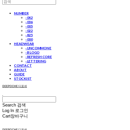
NUMBER
· 042
· 036
· 005
· 022
· 825
· 000
HEADWEAR
· UNCOMMON E
· B LOGO
· REFRESH CORE
· LETTERING
CONTACT
ABOUT
GUIDE
STOCKIST
DEEPOCHE 디포쉬
Search
검색
Log In
로그인
Cart
장바구니
DEEPOCHE 디포쉬