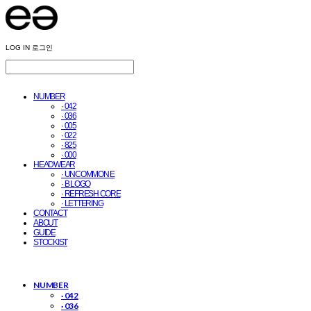
LOG IN
로그인
NUMBER
· 042
· 036
· 005
· 022
· 825
· 000
HEADWEAR
· UNCOMMON E
· B LOGO
· REFRESH CORE
· LETTERING
CONTACT
ABOUT
GUIDE
STOCKIST
NUMBER
· 042
· 036