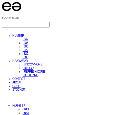
LOG IN
로그인
NUMBER
· 042
· 036
· 005
· 022
· 825
· 000
HEADWEAR
· UNCOMMON E
· B LOGO
· REFRESH CORE
· LETTERING
CONTACT
ABOUT
GUIDE
STOCKIST
NUMBER
· 042
· 036