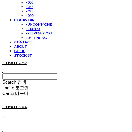
· 005
· 022
· 825
· 000
HEADWEAR
· UNCOMMON E
· B LOGO
· REFRESH CORE
· LETTERING
CONTACT
ABOUT
GUIDE
STOCKIST
DEEPOCHE 디포쉬
Search
검색
Log In
로그인
Cart
장바구니
DEEPOCHE 디포쉬