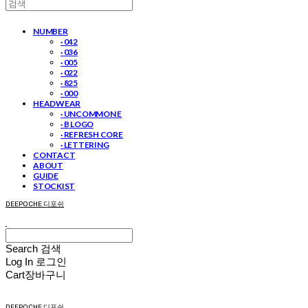
NUMBER
· 042
· 036
· 005
· 022
· 825
· 000
HEADWEAR
· UNCOMMON E
· B LOGO
· REFRESH CORE
· LETTERING
CONTACT
ABOUT
GUIDE
STOCKIST
DEEPOCHE 디포쉬
Search
검색
Log In
로그인
Cart
장바구니
DEEPOCHE 디포쉬