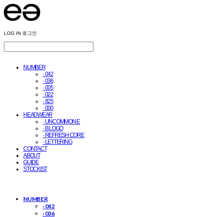
LOG IN
로그인
NUMBER
· 042
· 036
· 005
· 022
· 825
· 000
HEADWEAR
· UNCOMMON E
· B LOGO
· REFRESH CORE
· LETTERING
CONTACT
ABOUT
GUIDE
STOCKIST
NUMBER
· 042
· 036