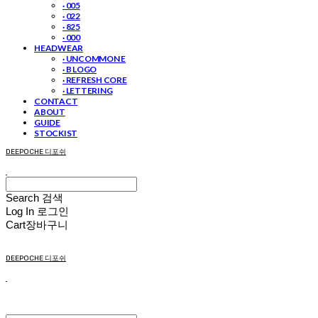
· 005
· 022
· 825
· 000
HEADWEAR
· UNCOMMON E
· B LOGO
· REFRESH CORE
· LETTERING
CONTACT
ABOUT
GUIDE
STOCKIST
DEEPOCHE 디포쉬
Search
검색
Log In
로그인
Cart
장바구니
DEEPOCHE 디포쉬