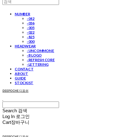
NUMBER
· 042
· 036
· 005
· 022
· 825
· 000
HEADWEAR
· UNCOMMON E
· B LOGO
· REFRESH CORE
· LETTERING
CONTACT
ABOUT
GUIDE
STOCKIST
DEEPOCHE 디포쉬
Search
검색
Log In
로그인
Cart
장바구니
DEEPOCHE 디포쉬