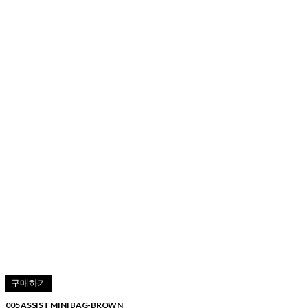
구매하기
005 ASSIST MINI BAG-BROWN