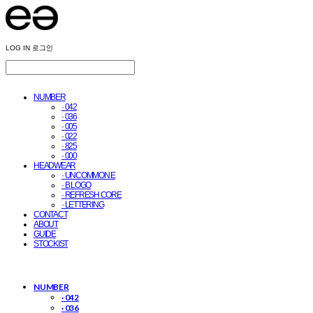
LOG IN
로그인
NUMBER
· 042
· 036
· 005
· 022
· 825
· 000
HEADWEAR
· UNCOMMON E
· B LOGO
· REFRESH CORE
· LETTERING
CONTACT
ABOUT
GUIDE
STOCKIST
NUMBER
· 042
· 036