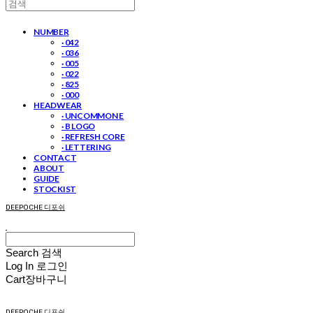
NUMBER
· 042
· 036
· 005
· 022
· 825
· 000
HEADWEAR
· UNCOMMON E
· B LOGO
· REFRESH CORE
· LETTERING
CONTACT
ABOUT
GUIDE
STOCKIST
DEEPOCHE 디포쉬
Search
검색
Log In
로그인
Cart
장바구니
DEEPOCHE 디포쉬