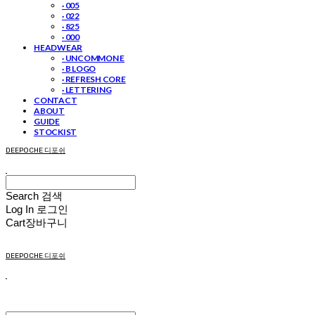
· 005
· 022
· 825
· 000
HEADWEAR
· UNCOMMON E
· B LOGO
· REFRESH CORE
· LETTERING
CONTACT
ABOUT
GUIDE
STOCKIST
DEEPOCHE 디포쉬
Search
검색
Log In
로그인
Cart
장바구니
DEEPOCHE 디포쉬