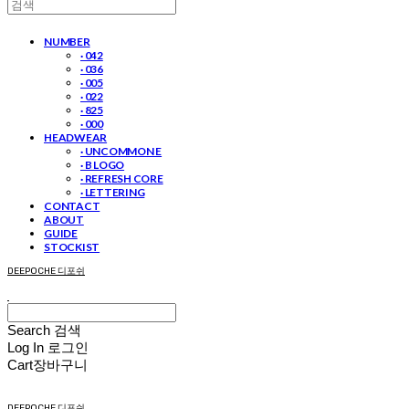
NUMBER
· 042
· 036
· 005
· 022
· 825
· 000
HEADWEAR
· UNCOMMON E
· B LOGO
· REFRESH CORE
· LETTERING
CONTACT
ABOUT
GUIDE
STOCKIST
DEEPOCHE 디포쉬
Search
검색
Log In
로그인
Cart
장바구니
DEEPOCHE 디포쉬