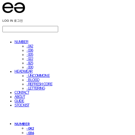
LOG IN
로그인
NUMBER
· 042
· 036
· 005
· 022
· 825
· 000
HEADWEAR
· UNCOMMON E
· B LOGO
· REFRESH CORE
· LETTERING
CONTACT
ABOUT
GUIDE
STOCKIST
NUMBER
· 042
· 036