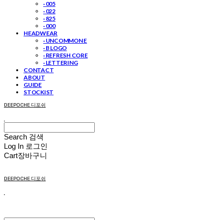
· 005
· 022
· 825
· 000
HEADWEAR
· UNCOMMON E
· B LOGO
· REFRESH CORE
· LETTERING
CONTACT
ABOUT
GUIDE
STOCKIST
DEEPOCHE 디포쉬
Search
검색
Log In
로그인
Cart
장바구니
DEEPOCHE 디포쉬