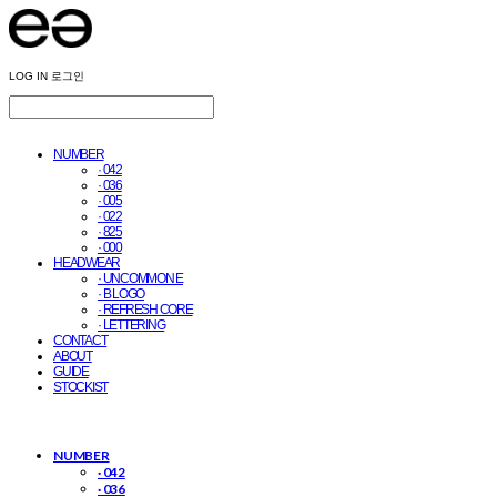
LOG IN
로그인
NUMBER
· 042
· 036
· 005
· 022
· 825
· 000
HEADWEAR
· UNCOMMON E
· B LOGO
· REFRESH CORE
· LETTERING
CONTACT
ABOUT
GUIDE
STOCKIST
NUMBER
· 042
· 036