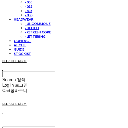
· 005
· 022
· 825
· 000
HEADWEAR
· UNCOMMON E
· B LOGO
· REFRESH CORE
· LETTERING
CONTACT
ABOUT
GUIDE
STOCKIST
DEEPOCHE 디포쉬
Search
검색
Log In
로그인
Cart
장바구니
DEEPOCHE 디포쉬