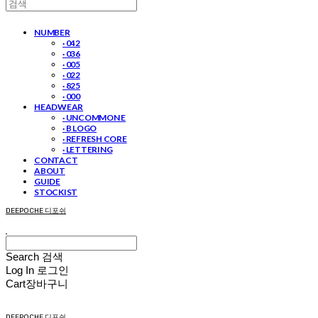
NUMBER
· 042
· 036
· 005
· 022
· 825
· 000
HEADWEAR
· UNCOMMON E
· B LOGO
· REFRESH CORE
· LETTERING
CONTACT
ABOUT
GUIDE
STOCKIST
DEEPOCHE 디포쉬
Search
검색
Log In
로그인
Cart
장바구니
DEEPOCHE 디포쉬