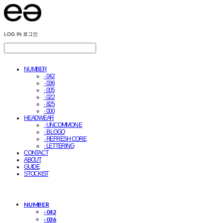
LOG IN
로그인
NUMBER
· 042
· 036
· 005
· 022
· 825
· 000
HEADWEAR
· UNCOMMON E
· B LOGO
· REFRESH CORE
· LETTERING
CONTACT
ABOUT
GUIDE
STOCKIST
NUMBER
· 042
· 036