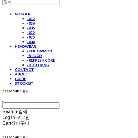
NUMBER
· 042
· 036
· 005
· 022
· 825
· 000
HEADWEAR
· UNCOMMON E
· B LOGO
· REFRESH CORE
· LETTERING
CONTACT
ABOUT
GUIDE
STOCKIST
DEEPOCHE 디포쉬
Search
검색
Log In
로그인
Cart
장바구니
DEEPOCHE 디포쉬