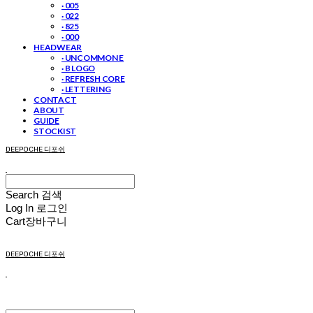
· 005
· 022
· 825
· 000
HEADWEAR
· UNCOMMON E
· B LOGO
· REFRESH CORE
· LETTERING
CONTACT
ABOUT
GUIDE
STOCKIST
DEEPOCHE 디포쉬
Search
검색
Log In
로그인
Cart
장바구니
DEEPOCHE 디포쉬