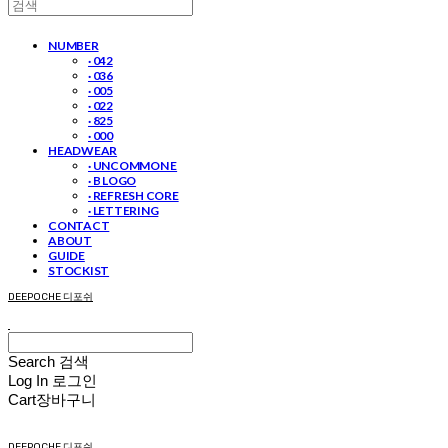
NUMBER
· 042
· 036
· 005
· 022
· 825
· 000
HEADWEAR
· UNCOMMON E
· B LOGO
· REFRESH CORE
· LETTERING
CONTACT
ABOUT
GUIDE
STOCKIST
DEEPOCHE 디포쉬
Search
검색
Log In
로그인
Cart
장바구니
DEEPOCHE 디포쉬