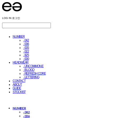
LOG IN
로그인
NUMBER
· 042
· 036
· 005
· 022
· 825
· 000
HEADWEAR
· UNCOMMON E
· B LOGO
· REFRESH CORE
· LETTERING
CONTACT
ABOUT
GUIDE
STOCKIST
NUMBER
· 042
· 036