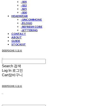
· 005
· 022
· 825
· 000
HEADWEAR
· UNCOMMON E
· B LOGO
· REFRESH CORE
· LETTERING
CONTACT
ABOUT
GUIDE
STOCKIST
DEEPOCHE 디포쉬
Search
검색
Log In
로그인
Cart
장바구니
DEEPOCHE 디포쉬