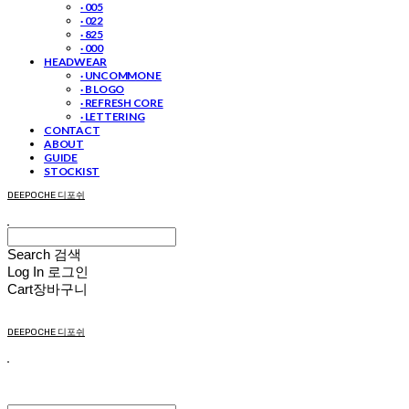
· 005
· 022
· 825
· 000
HEADWEAR
· UNCOMMON E
· B LOGO
· REFRESH CORE
· LETTERING
CONTACT
ABOUT
GUIDE
STOCKIST
DEEPOCHE 디포쉬
Search
검색
Log In
로그인
Cart
장바구니
DEEPOCHE 디포쉬