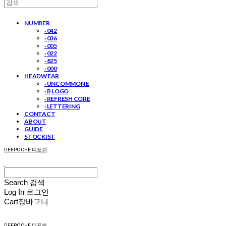
NUMBER
· 042
· 036
· 005
· 022
· 825
· 000
HEADWEAR
· UNCOMMON E
· B LOGO
· REFRESH CORE
· LETTERING
CONTACT
ABOUT
GUIDE
STOCKIST
DEEPOCHE 디포쉬
Search
검색
Log In
로그인
Cart
장바구니
DEEPOCHE 디포쉬