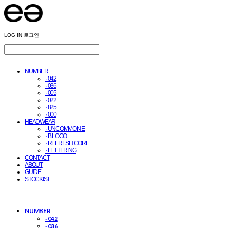
LOG IN
로그인
NUMBER
· 042
· 036
· 005
· 022
· 825
· 000
HEADWEAR
· UNCOMMON E
· B LOGO
· REFRESH CORE
· LETTERING
CONTACT
ABOUT
GUIDE
STOCKIST
NUMBER
· 042
· 036